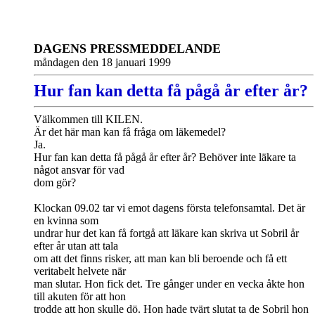
DAGENS PRESSMEDDELANDE
måndagen den 18 januari 1999
Hur fan kan detta få pågå år efter år?
Välkommen till KILEN.
Är det här man kan få fråga om läkemedel?
Ja.
Hur fan kan detta få pågå år efter år? Behöver inte läkare ta
något ansvar för vad
dom gör?
Klockan 09.02 tar vi emot dagens första telefonsamtal. Det är
en kvinna som
undrar hur det kan få fortgå att läkare kan skriva ut Sobril år
efter år utan att tala
om att det finns risker, att man kan bli beroende och få ett
veritabelt helvete när
man slutar. Hon fick det. Tre gånger under en vecka åkte hon
till akuten för att hon
trodde att hon skulle dö. Hon hade tvärt slutat ta de Sobril hon