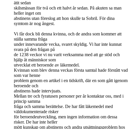
ätit sedan
skilsmässan för två och ett halvt år sedan. På akuten sa man
heller inget om
abstinens utan föreslog att hon skulle ta Sobril. För dina
symtom är nog ångest.
Vi får dock bli denna kvinna, och de andra som kommer att
ställa samma fråga
under innevarande vecka, svaret skyldig. Vi har inte kunnat
svara på den frågan på
de 1238 veckor vi nu varit verksamma med att ge stöd och
hjälp åt människor som
utvecklat ett beroende av läkemedel.
Kvinnan som blev denna veckas första samtal hade förstått vad
som var henne
problem genom en artikel i en tidskrift, där en som gått igenom
beroende och
abstinens hade intervjuats.
Mellan tre och fyratusen personer per år kontaktar oss, med i
princip samma
fråga och samma berättelse. De har fått läkemedel med
väldokumenterade risker
för beroendeutveckling, men ingen information om dessa
risker. De har inte heller
mött kunskap om abstinens och andra utsättningsproblem hos