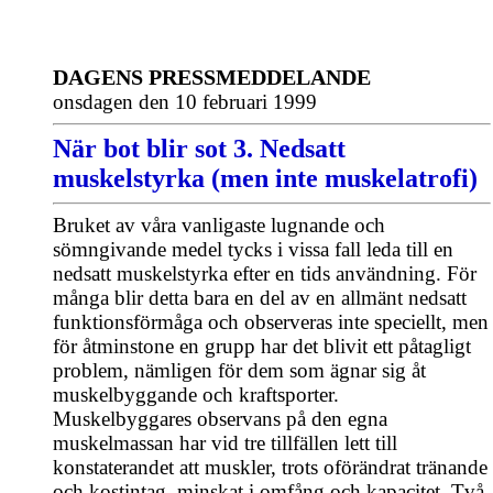
DAGENS PRESSMEDDELANDE
onsdagen den 10 februari 1999
När bot blir sot 3. Nedsatt
muskelstyrka (men inte muskelatrofi)
Bruket av våra vanligaste lugnande och
sömngivande medel tycks i vissa fall leda till en
nedsatt muskelstyrka efter en tids användning. För
många blir detta bara en del av en allmänt nedsatt
funktionsförmåga och observeras inte speciellt, men
för åtminstone en grupp har det blivit ett påtagligt
problem, nämligen för dem som ägnar sig åt
muskelbyggande och kraftsporter.
Muskelbyggares observans på den egna
muskelmassan har vid tre tillfällen lett till
konstaterandet att muskler, trots oförändrat tränande
och kostintag, minskat i omfång och kapacitet. Två