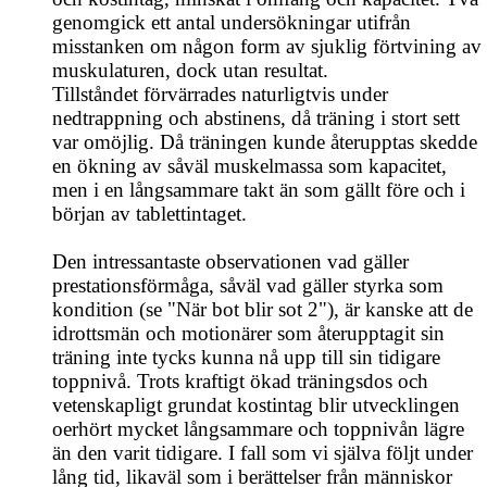
genomgick ett antal undersökningar utifrån
misstanken om någon form av sjuklig förtvining av
muskulaturen, dock utan resultat.
Tillståndet förvärrades naturligtvis under
nedtrappning och abstinens, då träning i stort sett
var omöjlig. Då träningen kunde återupptas skedde
en ökning av såväl muskelmassa som kapacitet,
men i en långsammare takt än som gällt före och i
början av tablettintaget.
Den intressantaste observationen vad gäller
prestationsförmåga, såväl vad gäller styrka som
kondition (se "När bot blir sot 2"), är kanske att de
idrottsmän och motionärer som återupptagit sin
träning inte tycks kunna nå upp till sin tidigare
toppnivå. Trots kraftigt ökad träningsdos och
vetenskapligt grundat kostintag blir utvecklingen
oerhört mycket långsammare och toppnivån lägre
än den varit tidigare. I fall som vi själva följt under
lång tid, likaväl som i berättelser från människor