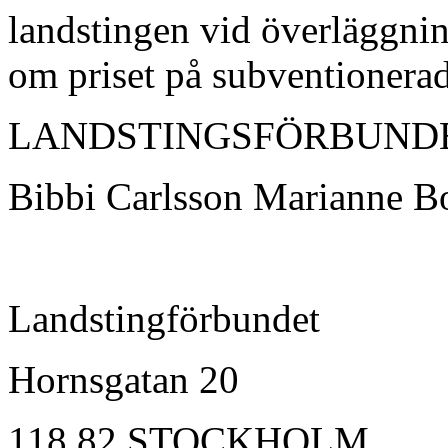
landstingen vid överläggni
om priset på subventionera
LANDSTINGSFÖRBUND
Bibbi Carlsson Marianne B
Landstingförbundet
Hornsgatan 20
118 82 STOCKHOLM