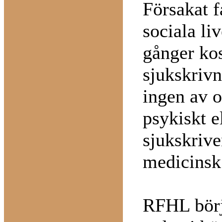
Försakat f
sociala li
gånger kos
sjukskriv
ingen av o
psykiskt e
sjukskriven
medicinsk
RFHL börj