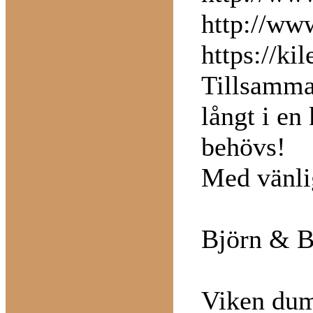
http://www
https://kil
Tillsamman
långt i e
behövs!
Med vänli
Björn & 
Viken dum