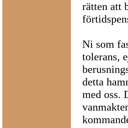
rätten att 
förtidspen
Ni som fas
tolerans, 
berusnings
detta hamn
med oss. D
vanmakten
kommande 