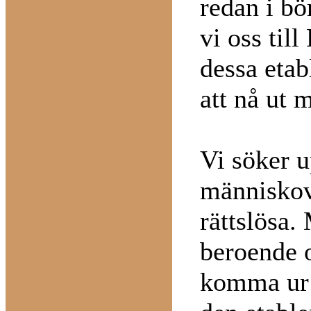
redan i bö
vi oss til
dessa etab
att nå ut 
Vi söker u
människov
rättslösa. 
beroende o
komma ur d