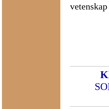
vetenskap 
K
SO