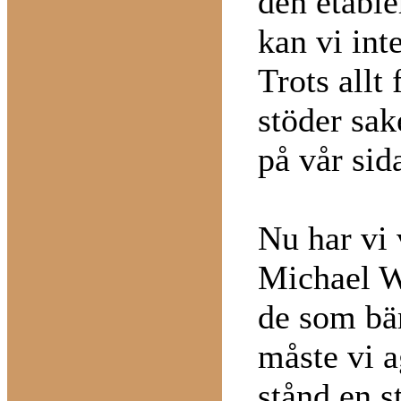
den etabl
kan vi int
Trots allt
stöder sak
på vår sid
Nu har vi 
Michael W
de som bär
måste vi ag
stånd en s