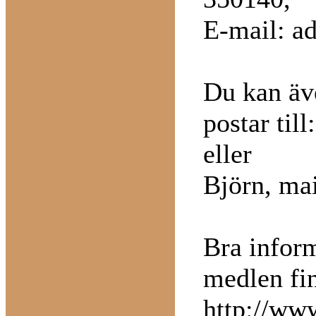
E-mail:
a
Du kan äv
postar til
eller
Björn, ma
Bra infor
medlen fi
http://ww