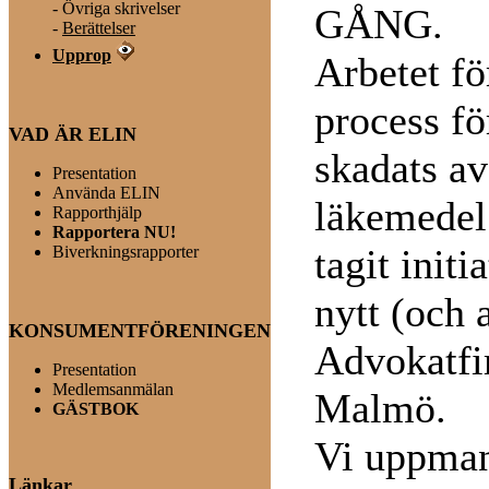
-
Övriga skrivelser
GÅNG.
-
Berättelser
Upprop
Arbetet för
process f
VAD ÄR ELIN
skadats a
Presentation
Använda ELIN
läkemedel 
Rapporthjälp
Rapportera NU!
tagit initi
Biverkningsrapporter
nytt (och a
KONSUMENTFÖRENINGEN
Advokatfi
Presentation
Medlemsanmälan
Malmö.
GÄSTBOK
Vi uppmana
Länkar