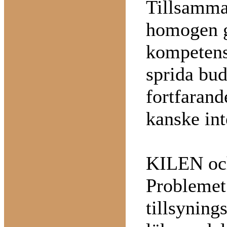
Tillsamman
homogen g
kompetens
sprida bud
fortfarand
kanske int
KILEN oc
Problemet 
tillsynin