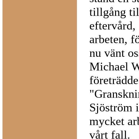
tillgång ti
eftervård,
arbeten, f
nu vänt os
Michael W
företrädd
"Granskni
Sjöström i
mycket arb
vårt fall.