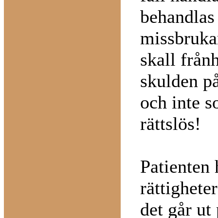
behandlas 
missbrukar
skall från
skulden p
och inte s
rättslös!
Patienten 
rättighete
det går ut