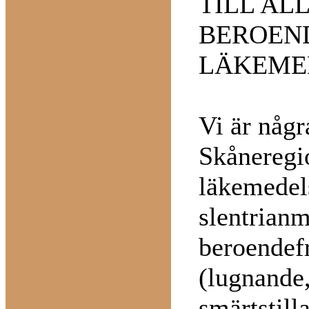
TILL AL
BEROEN
LÄKEME
Vi är någr
Skåneregi
läkemedel
slentrianm
beroendef
(lugnande
smärtstil