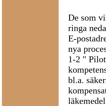
De som vi
ringa ned
E-postadre
nya proce
1-2 " Pilo
kompetensu
bl.a. säker
kompensati
läkemedels