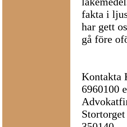
läkemedels
fakta i lj
har gett o
gå före of
Kontakta 
6960100 e
Advokatfi
Stortorget
350140,