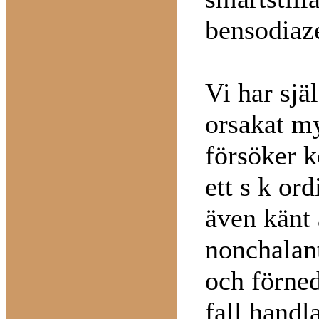
bensodiaze
Vi har sjä
orsakat my
försöker k
ett s k or
även känt 
nonchalant
och förnedr
fall handl