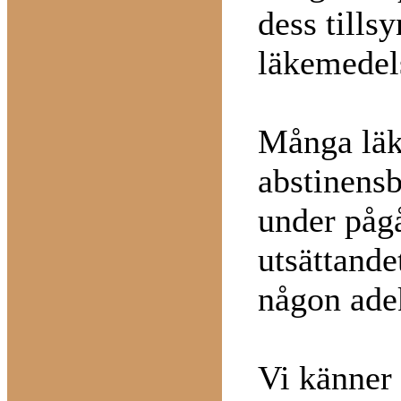
dess till
läkemedels
Många läka
abstinens
under påg
utsättande
någon adek
Vi känner 