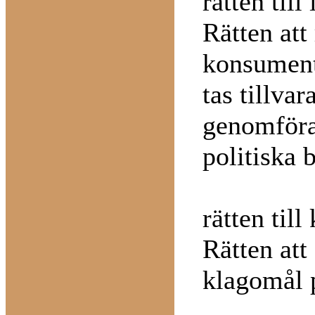
rätten till
Rätten att
konsument
tas tillva
genomför
politiska b
rätten til
Rätten att
klagomål p