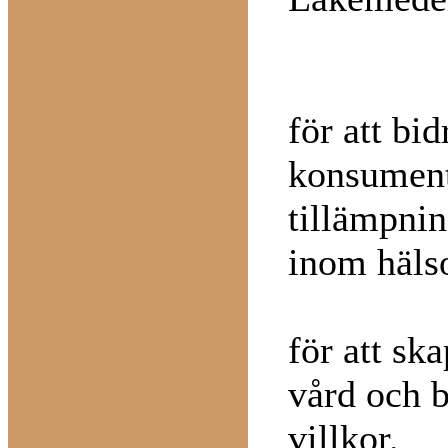
för att bid
konsument
tillämpni
inom häls
för att sk
vård och 
villkor.