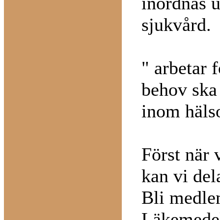
inordnas u
sjukvård.
" arbetar 
behov ska 
inom häls
Först när 
kan vi del
Bli medle
Läkemedel