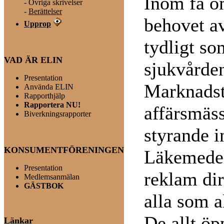
Inom få o
-
Övriga skrivelser
-
Berättelser
behovet a
Upprop
tydligt so
VAD ÄR ELIN
sjukvården
Presentation
Marknadst
Använda ELIN
Rapporthjälp
Rapportera NU!
affärsmäss
Biverkningsrapporter
styrande i
KONSUMENTFÖRENINGEN
Läkemedels
Presentation
reklam dir
Medlemsanmälan
GÄSTBOK
alla som a
De allt öp
Länkar