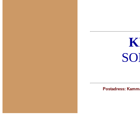
K
SO
Postadress: Kamma