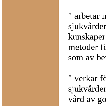
" arbetar 
sjukvården
kunskaper 
metoder f
som av be
" verkar f
sjukvården
vård av go