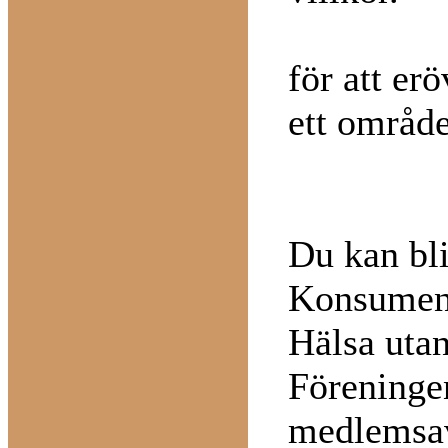
för att er
ett område
Du kan bl
Konsumen
Hälsa utan
Föreninge
medlemsavg