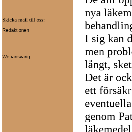
nya läkem
Skicka mail till oss:
behandlin
Redaktionen
I sig kan 
men proble
Webansvarig
långt, ske
Det är oc
ett försä
eventuella
genom Pat
läkemedel