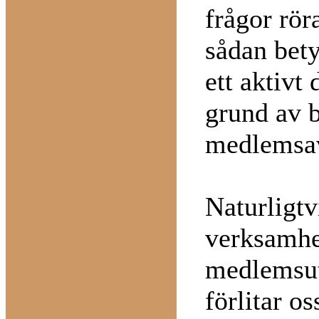
frågor rör
sådan bety
ett aktivt
grund av b
medlemsav
Naturligtv
verksamhet
medlemsut
förlitar os