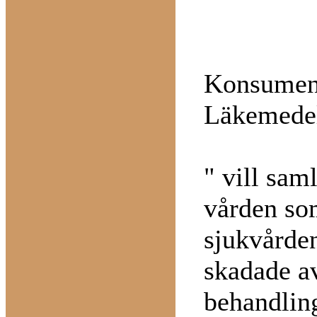
Konsumen
Läkemedel
" vill sam
vården som
sjukvården
skadade a
behandlin