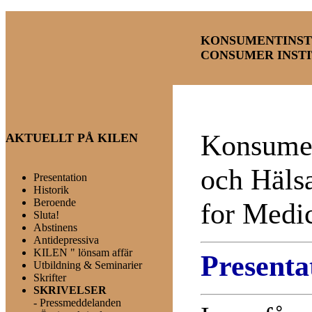
KONSUMENTINST
CONSUMER INSTI
Konsumen
AKTUELLT PÅ KILEN
och Häls
Presentation
Historik
Beroende
for Medi
Sluta!
Abstinens
Antidepressiva
KILEN " lönsam
affär
Presenta
Utbildning & Seminarier
Skrifter
SKRIVELSER
-
Pressmeddelanden