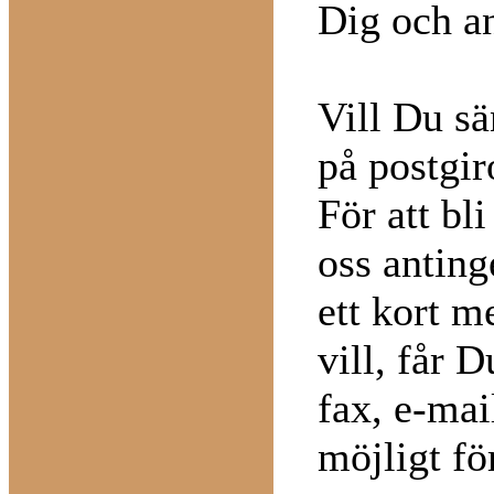
Dig och a
Vill Du sä
på postgir
För att bl
oss anting
ett kort 
vill, får 
fax, e-mai
möjligt fö